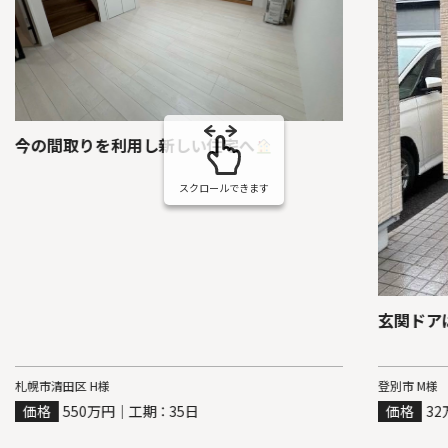
今の間取りを利用し新しい住宅へ
スクロールできます
玄関ドア
札幌市清田区 H様
登別市 M様
価格
550万円｜工期 ： 35日
価格
32